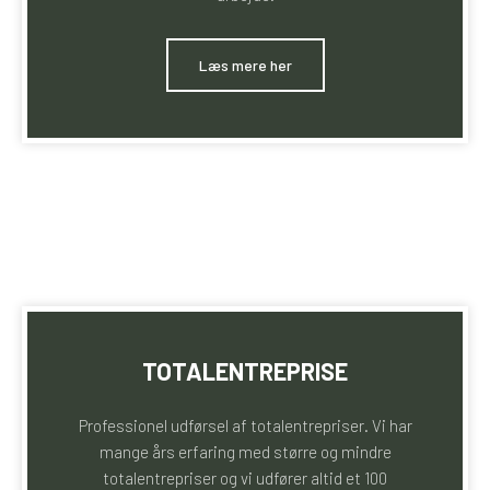
​Læs mere her
TOTALENTREPRISE
Professionel udførsel af totalentrepriser. Vi har
mange års erfaring med større og mindre
totalentrepriser og vi udfører altid et 100