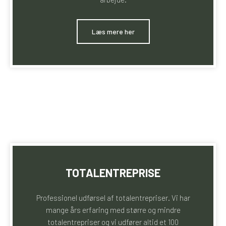
​Læs mere her
TOTALENTREPRISE
Professionel udførsel af totalentrepriser. Vi har
mange års erfaring med større og mindre
totalentrepriser og vi udfører altid et 100